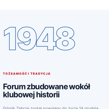
1948
TOŻSAMOŚĆ I TRADYCJA
Forum zbudowane wokół
klubowej historii
Górnik Zabrze został powołany do życia 14 grudnia