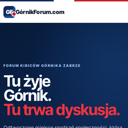
GF
GórnikForum.com
FORUM KIBICÓW GÓRNIKA ZABRZE
Tu żyje
Górnik.
Tu trwa dyskusja.
Odtworzone miejsce spotkań społeczności, która